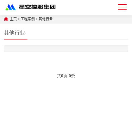
星
主页
>
工程案例
>
其他行业
空
其他行业
体
育
科
技
共
0
页
0
条
有
限
公
司-
仓