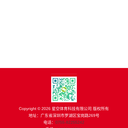
储
货
架|
超
市
货
架|
重
型
货
架
Copyright © 2026 星空体育科技有限公司 版权所有
制
地址：广东省深圳市罗湖区宝岗路269号
造
电话：
0755-82255242