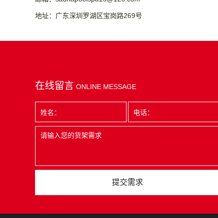
地址：广东深圳罗湖区宝岗路269号
在线留言
ONLINE MESSAGE