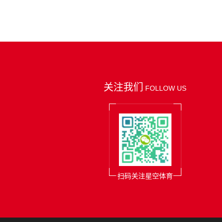
关注我们
FOLLOW US
扫码关注星空体育