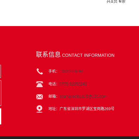
共
1
页
6
条
联系信息
CONTACT INFORMATION
手机：
13923400766
电话：
0755-82255242
邮箱：
saunapoolspa15@126.com
地址：广东省深圳市罗湖区宝岗路269号