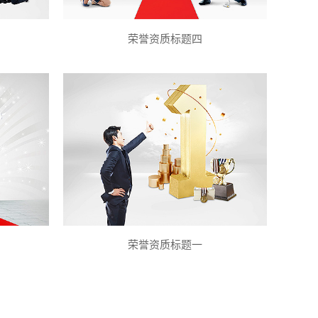
荣誉资质标题四
荣誉资质标题一