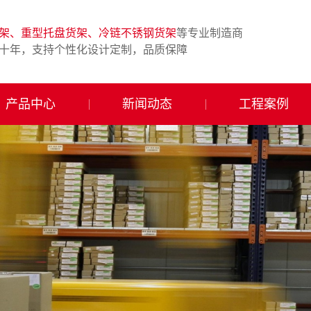
架、重型托盘货架、冷链不锈钢货架
等专业制造商
十年，支持个性化设计定制，品质保障
产品中心
新闻动态
工程案例