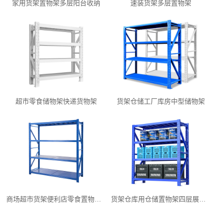
家用货架置物架多层阳台收纳
速装货架多层置物架
超市零食储物架快递货物架
货架仓储工厂库房中型储物架
商场超市货架便利店零食置物展示
货架仓库用仓储置物架四层展示架