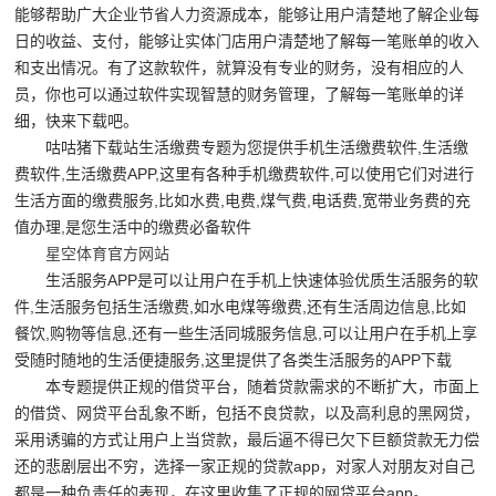
能够帮助广大企业节省人力资源成本，能够让用户清楚地了解企业每
日的收益、支付，能够让实体门店用户清楚地了解每一笔账单的收入
和支出情况。有了这款软件，就算没有专业的财务，没有相应的人
员，你也可以通过软件实现智慧的财务管理，了解每一笔账单的详
细，快来下载吧。
咕咕猪下载站生活缴费专题为您提供手机生活缴费软件,生活缴
费软件,生活缴费APP,这里有各种手机缴费软件,可以使用它们对进行
生活方面的缴费服务,比如水费,电费,煤气费,电话费,宽带业务费的充
值办理,是您生活中的缴费必备软件
星空体育官方网站
生活服务APP是可以让用户在手机上快速体验优质生活服务的软
件,生活服务包括生活缴费,如水电煤等缴费,还有生活周边信息,比如
餐饮,购物等信息,还有一些生活同城服务信息,可以让用户在手机上享
受随时随地的生活便捷服务,这里提供了各类生活服务的APP下载
本专题提供正规的借贷平台，随着贷款需求的不断扩大，市面上
的借贷、网贷平台乱象不断，包括不良贷款，以及高利息的黑网贷，
采用诱骗的方式让用户上当贷款，最后逼不得已欠下巨额贷款无力偿
还的悲剧层出不穷，选择一家正规的贷款app，对家人对朋友对自己
都是一种负责任的表现，在这里收集了正规的网贷平台app。