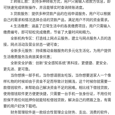
2.转账汇款：支持多种转账方式，用户只需输入收款方信息，即
商-
可快速完成转账操作，并且能够实时查询转账进度。
星
3.贷款服务：提供多种贷款产品的在线申请服务，用户可以根据
自己的需求和情况选择合适的贷款产品，满足用户不同的资金需求。
空
4.生活缴费：涵盖了日常生活中的各类缴费项目，用户只需输入
平
缴费编号，即可轻松完成缴费，节省了大量时间和精力。
台
全新机构专区：打造线上网点云服务，建立与网点服务人员的连
接，网点活动及营业状态一键可查；
官
全新多元服务：持续推动金融服务的多元化生活化，为用户提供
网
生活缴费服务及商旅美食优惠；
全新安全护盾：创新“安全感知系统”黑科技，更便捷、更安全、
更先进、更可靠。
当你想换一部手机，当你想请朋友吃饭，当你想要送家人一个像
样礼物的时候却由于资金不足而导致计划搁浅，这个时候你就需要一
款借钱软件，来帮助自己解决资金不足的困难。相比线下借钱贷款，
使用借钱软件更方便更快捷，只需要一台手机一张身份证，不用任何
担保不用任何抵押你就能轻松借钱贷款，解决自己的燃眉之急，有需
要的用户赶快下载吧。
财务管理软件是一款综合性管理企业财务、支出、消费的软件，