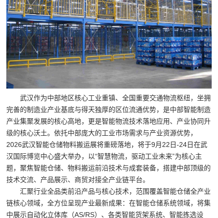
储
货
架|
超
市
货
武汉作为中部地区核心工业重镇、全国重要交通物流枢纽，坐拥
架|
完善的制造业产业基底与得天独厚的区位流通优势，是中部智能制造
重
产业集聚发展的核心高地，更是智能物流技术落地应用、产业协同升
级的核心沃土。依托中部庞大的工业市场需求与产业资源优势，
型
2026武汉智能仓储物料搬运展将重磅落地，将于9月22日-24日在武
货
汉国际博览中心盛大举办，以“智慧物流，驱动工业未来”为核心主
题，聚焦智能仓储、物料搬运前沿技术与成套装备，搭建中部顶级的
架
技术交流、产品展示、商贸对接全产业链平台。
制
汇聚行业全品类前沿产品与核心技术，范围覆盖智能仓储全产业
链核心领域，全方位呈现产业最新成果：在智能仓储系统领域，将集
造
中展示自动化立体库（AS/RS）、各类智能货架系统、智能拣选设