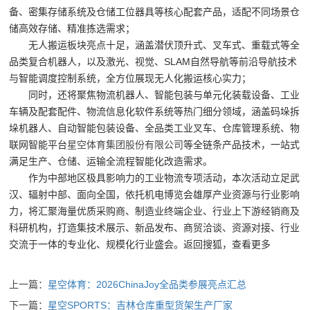
商-
备、密集存储系统及仓储工位器具等核心配套产品，适配不同场景仓
储高效存储、精准拣选需求；
星
无人搬运板块亮点十足，涵盖潜伏顶升式、叉车式、重载式等全
空
品类复合机器人，以及激光、视觉、SLAM自然导航等前沿导航技术
与智能调度控制系统，全方位展现无人化搬运核心实力；
平
同时，还将聚焦物流机器人、智能包装与单元化装载设备、工业
台
车辆及配套配件、物流信息化软件系统等热门细分领域，涵盖码垛拆
官
垛机器人、自动智能包装设备、全品类工业叉车、仓库管理系统、物
联网智能平台
星空体育集团股份有限公司
等全链条产品技术，一站式
网
满足生产、仓储、运输全流程智能化改造需求。
作为中部地区极具影响力的工业物流专项活动，本次活动立足武
汉、辐射中部、面向全国，依托机电博览会雄厚产业资源与行业影响
力，将汇聚海量优质采购商、制造业终端企业、行业上下游经销商及
科研机构，打造集技术展示、新品发布、商贸洽谈、资源对接、行业
交流于一体的专业化、规模化行业盛会。返回搜狐，查看更多
上一篇：
星空体育：2026ChinaJoy全品类参展亮点汇总
下一篇：
星空SPORTS：吉林仓库重型货架生产厂家