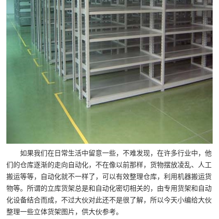
储
货
架|
超
市
货
架|
重
型
如果我们在日常生活中留意一些，不难发现，在许多行业中，他
货
们的仓库逐渐的走向自动化，不在像以前那样，货物摆放凌乱、人工
架
搬运等等，自动化就不一样了，可以有效整理仓库，利用机器搬运货
物等。所谓的立库货架总是和自动化密切相关的，由专用货架和自动
制
化设备结合而成，不过大伙对此还不是很了解，所以今天小编给大伙
造
整理一些立体货架图片，供大伙参考。