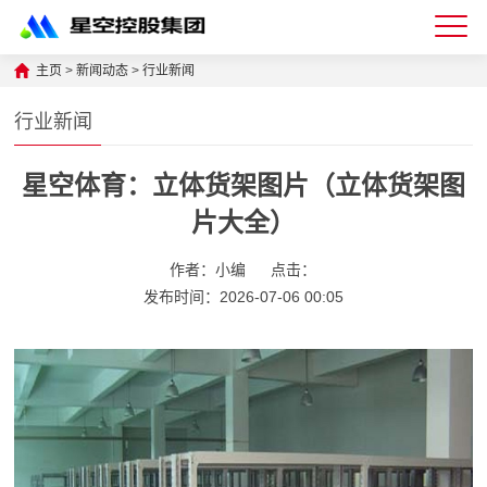
星
主页
>
新闻动态
>
行业新闻
空
行业新闻
体
星空体育：立体货架图片（立体货架图
育
片大全）
科
技
作者：小编
点击：
发布时间：2026-07-06 00:05
有
限
公
司-
仓