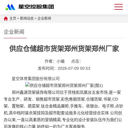
星
主页
>
新闻动态
>
企业新闻
空
企业新闻
体
供应仓储超市货架郑州货架郑州厂家
育
科
作者：小编
点击：
技
发布时间：2026-07-09 00:53
有
星空体育集团股份有限公司
限
郑州鑫源货架装饰有限公司位于货栈街凤凰台五金市场,是一家
公
专业生产．研发．销售超市货架,彩色角钢货架,仓储货架,书架,CD
架、置物架、蔬菜架.钛合金精品展柜,手推车、收银台、电子称,点钞
司-
机,高中档时装衣架挂钩及超市配套设施多元化经营综合实体.公司创
仓
办以来,一直以高素质的营销精英,专业化的设计安装队伍作为我们公
司发展的核心力量,始终如一的为广大客商服务.