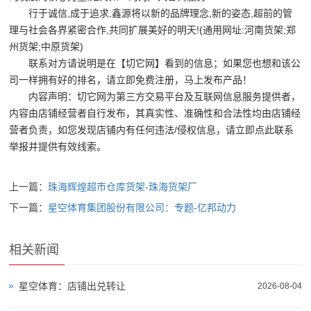
储
行于诚信,成于追求,鑫源将以新的品牌理念,新的姿态,超前的管
货
理与社会各界紧密合作,共同扩展美好的明天!(通用网址:河南货架;郑
州货架;中原货架)
架|
联系对方请说明是在【切它网】看到的信息；如果您也想和该公
超
司一样拥有好的排名，请立即免费注册，马上发布产品！
内容声明：切它网为第三方交易平台及互联网信息服务提供者，
市
内容由店铺经营者自行发布，其真实性、准确性和合法性均由店铺经
货
营者负责，如您发现店铺内有任何违法/侵权信息，请立即点此联系
架|
举报并提供有效线索。
重
上一篇：
珠海辉煌超市仓库货架-珠海货架厂
型
下一篇：
星空体育集团股份有限公司：专题-亿邦动力
货
架
相关新闻
制
星空体育：店铺出兑转让
2026-08-04
造