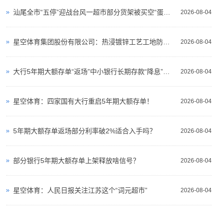
商-
汕尾全市“五停”迎战台风一超市部分货架被买空“蛋糕柜子都清空了”门口大熊雕塑被绑住防吹走
2026-08-04
星
空
星空体育集团股份有限公司：热浸镀锌工艺工地防护系统钢管接头隔离网配件热镀锌玛钢管连接件材质KTH350-10
2026-08-04
平
大行5年期大额存单“返场”中小银行长期存款“降息”持续负债策略现分化
台
2026-08-04
官
星空体育：四家国有大行重启5年期大额存单！
2026-08-04
网
5年期大额存单返场部分利率破2%适合入手吗？
2026-08-04
部分银行5年期大额存单上架释放啥信号？
2026-08-04
星空体育：人民日报关注江苏这个“词元超市”
2026-08-04