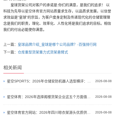
储
皇球货架公司对客户的承诺是:你们的满意，是我们的追求！ 以
货
科技为先导以
星空体育官方网站
质量求生存，以品质求发展，以信誉
求效益是“皇球”的宗旨，为客户度身定制及传递现代化的仓储管理理
架|
念是我们的职责，理化、效率化、人性化将是我们追求的目标。相信
超
我们的付出必能使你满意。
市
上一篇：
皇球品牌介绍_皇球是哪个公司品牌？-百强排行网
货
下一篇：
仓库重型货架重力式货架悬臂式
架|
重
相关新闻
型
货
星空SPORTS：2026年仓储安防机器人选型横评：3款室外巡逻机器人仓库场景实测对比
2026-08-08
架
星空体育：2026年选择阁楼货架企业这五个方面值得重点关注
2026-08-08
制
造
星空体育官方网站：2026年四川晾衣架源头优质供应商综合实力盘点
2026-08-08