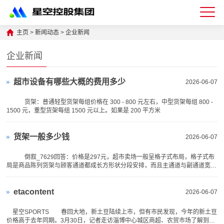
星
主页
>
新闻动态
>
企业新闻
空
企业新闻
体
超市设备有哪些大概的费用多少
2026-06-07
育
科
货架：普通轻型货架每组价格在 300 - 800 元左右，中型货架每组 800 -
1500 元，重型货架每组 1500 元以上。如果是 200 平方米
技
货架一般多少钱
有
2026-06-07
限
倒叙_7629回答：价格是297元，超市卖场一般呈格子式布局，格子式布
局是商品陈列货架与顾客通道都成长方形状分段安排，而且主通道与副通道宽度
公
各保持一致，
司-
etacontent
2026-06-07
仓
星空SPORTS 春回大地，新土豆陆续上市，但有市民发现，今年的新土豆
价格高于去年同期。3月30日，记者走访淄博中心城区商超、农贸市场了解到，