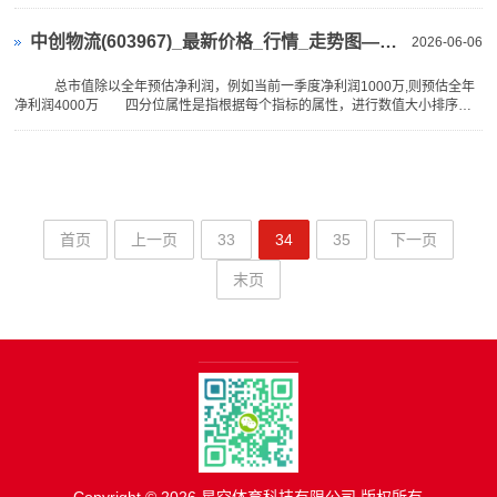
中心城区一家户外用
商-
中创物流(603967)_最新价格_行情_走势图—东方财富网
2026-06-06
星
空
总市值除以全年预估净利润，例如当前一季度净利润1000万,则预估全年
净利润4000万 四分位属性是指根据每个指标的属性，进行数值大小排序，
平
然后分为四等
台
官
首页
上一页
33
34
35
下一页
网
末页