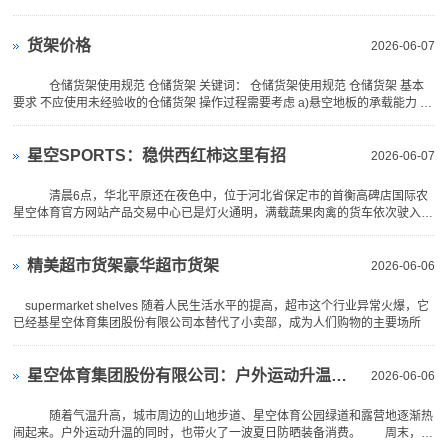
储
当前新土豆零
货
货架价格
2026-06-07
架|
仓储货架使用规范 仓储货架 关键词： 仓储货架使用规范 仓储货架 基本
要求 不应使用未经验收的仓储货架 操作过程需要考虑 a)悬空地板的承载能力 b)
超
每
市
星空SPORTS：稳供西红柿这里有招
2026-06-07
货
清晨6点，华北平原还在夜色中，位于河北省保定市的首衡高碑店国际农
架|
星空体育官方网站产品交易中心已是灯火通明，满载蔬果肉禽的货车依次驶入，
在此完成分拣过磅，
重
精美超市货架豪华超市货架
2026-06-06
型
supermarket shelves 随着人民生活水平的提高，超市这个行业异常火爆，它
货
已经基星空体育集团股份有限公司本替代了小卖部，成为人们购物的主要场所
架
星空体育集团股份有限公司：户外运动升温带火一波防晒消费
2026-06-06
制
随着气温升高，城市周边的山地步道、星空体育公园绿道和露营地逐渐热
造
闹起来。户外运动升温的同时，也带火了一波夏日防晒装备消费。 周末，在