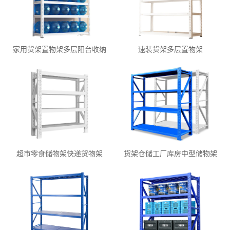
家用货架置物架多层阳台收纳
速装货架多层置物架
超市零食储物架快递货物架
货架仓储工厂库房中型储物架