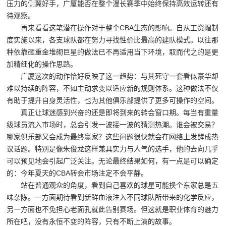
压力的侧翼好手，广厦能否在整个漫长赛季中始终保持高效运转还有
待观察。
再来看看这笔潜在操作对于整个CBA生态的影响。自从工资帽制
度实施以来，各支球队都在努力寻找性价比最高的建队模式。以往那
种依靠砸重金堆砌巨星的做法已不再适用当下环境，取而代之的是更
加精细化的操作思路。
广厦这次的动作恰好反映了这一趋势：与其死守一套看似豪华却
难以持续的阵容，不如主动求变以适应新的规则体系。这种做法不仅
有助于提升自身灵活性，也为其他俱乐部提供了更多可操作的空间。
真正让球迷感到兴奋的还是即将到来的转会窗口期。每当有重量
级球员流入市场时，总会引发一波接一波的猜测热潮。谁会被交易？
哪家俱乐部又会成为最终赢家？这些问题很快就会在网络上发酵成热
议话题。特别是像朱俊龙这样兼具实力与人气的选手，他的去向几乎
可以预见地会引起广泛关注。无论最终结果如何，有一点是可以确定
的：今年夏天的CBA转会市场注定不会平静。
站在普通观众的角度，看到自己喜欢的球星可能换个东家总是五
味杂陈。一方面期待看到新鲜血液注入不同球队所带来的化学反应，
另一方面也不免担心老面孔就此告别赛场。但这就是职业体育的魅力
所在吧，没有永恒不变的阵容，只有不断上演的故事。