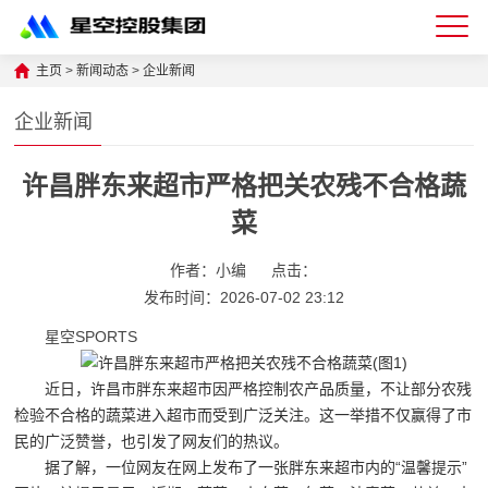
星
主页
>
新闻动态
>
企业新闻
空
企业新闻
体
许昌胖东来超市严格把关农残不合格蔬
育
菜
科
技
作者：小编
点击：
发布时间：2026-07-02 23:12
有
限
星空SPORTS
公
近日，许昌市胖东来超市因严格控制农产品质量，不让部分农残
司-
检验不合格的蔬菜进入超市而受到广泛关注。这一举措不仅赢得了市
民的广泛赞誉，也引发了网友们的热议。
仓
据了解，一位网友在网上发布了一张胖东来超市内的“温馨提示”