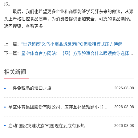
商-
境。
最后，我们也希望更多企业和商家能够学习胖东来的做法，从源
星
头上严格把控食品质量，为消费者提供更加安全、可靠的食品选择。
空
返回搜狐，查看更多
平
上一篇：
“世界超市”义乌小商品城赴港IPO但收租模式压力待解
台
下一篇：
星空体育官方网站：【图】方形脸适合什么眼镜教你选择的技巧
官
网
相关新闻
一件免税品的海口之旅
2026-08-08
星空体育集团股份有限公司：库存互补破难题小书企也敢接大单
2026-08-08
启动“国家灾难状态”韩国现在到底有多热
2026-08-08