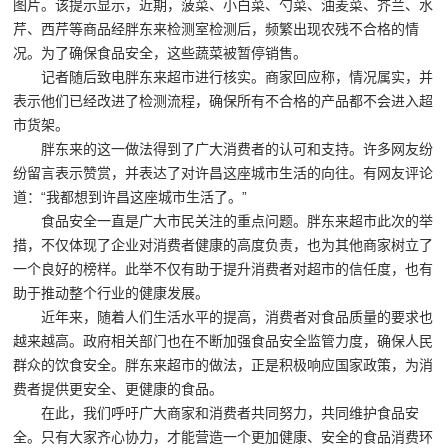
储
图片。该提示显示，近期，菠菜、小白菜、勺菜、油麦菜、芥兰、水
芹、西芹等商品经胖东来检测室检测后，频繁出现农残不合格的情
货
况。为了确保食品安全，这些蔬菜被暂停销售。
架|
记者随后致电胖东来超市进行核实。商家回应称，情况属实，并
表示他们已经改进了检测流程，确保所有不合格的产品都不会进入超
超
市货架。
市
胖东来的这一做法得到了广大消费者的认可和支持。许多网友纷
纷留言表示赞赏，并表达了对许昌这座城市生活的向往。有网友评论
货
道：“我都想到许昌这座城市生活了。”
架|
食品安全一直是广大市民关注的重点问题。胖东来超市此次的举
措，不仅体现了企业对消费者健康的高度负责，也为其他商家树立了
重
一个良好的榜样。此举不仅有助于提升消费者对超市的信任度，也有
型
助于推动整个行业的健康发展。
货
近年来，随着人们生活水平的提高，消费者对食品质量的要求也
越来越高。政府相关部门也在不断加强食品安全监管力度，确保人民
架
群众的饮食安全。胖东来超市的做法，正是积极响应国家政策，为消
制
费者提供更安全、更健康的食品。
在此，我们呼吁广大商家和消费者共同努力，共同维护食品安
造
全。只有大家齐心协力，才能营造一个更加健康、安全的食品消费环