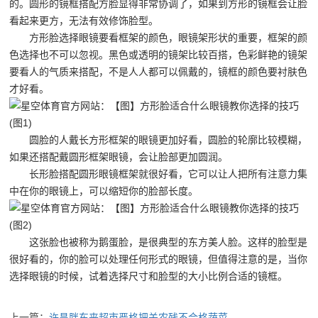
储
的。圆形的镜框搭配方脸显得非常协调了，如果到方形的镜框会让脸
看起来更方，无法有效修饰脸型。
货
方形脸选择眼镜要看框架的颜色，眼镜架形状的重要，框架的颜
架|
色选择也不可以忽视。黑色或透明的镜架比较百搭，色彩鲜艳的镜架
要看人的气质来搭配，不是人人都可以佩戴的，镜框的颜色要衬肤色
超
才好看。
市
货
圆脸的人戴长方形框架的眼镜更加好看，圆脸的轮廓比较模糊，
架|
如果还搭配戴圆形框架眼镜，会让脸部更加圆润。
长形脸搭配圆形眼镜框架就很好看，它可以让人把所有注意力集
重
中在你的眼镜上，可以缩短你的脸部长度。
型
货
这张脸也被称为鹅蛋脸，是很典型的东方美人脸。这样的脸型是
架
很好看的，你的脸可以处理任何形式的眼镜，但值得注意的是，当你
制
选择眼镜的时候，试着选择尺寸和脸型的大小比例合适的镜框。
造
上一篇：
许昌胖东来超市严格把关农残不合格蔬菜