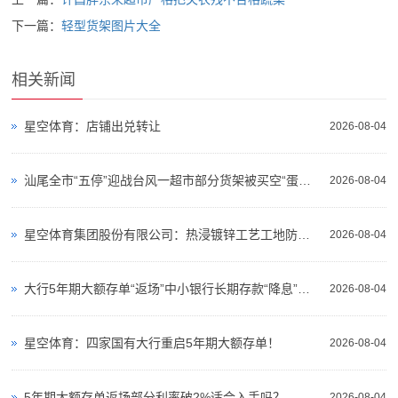
商-
下一篇：
轻型货架图片大全
星
空
相关新闻
平
星空体育：店铺出兑转让
2026-08-04
台
官
汕尾全市“五停”迎战台风一超市部分货架被买空“蛋糕柜子都清空了”门口大熊雕塑被绑住防吹走
2026-08-04
网
星空体育集团股份有限公司：热浸镀锌工艺工地防护系统钢管接头隔离网配件热镀锌玛钢管连接件材质KTH350-10
2026-08-04
大行5年期大额存单“返场”中小银行长期存款“降息”持续负债策略现分化
2026-08-04
星空体育：四家国有大行重启5年期大额存单！
2026-08-04
5年期大额存单返场部分利率破2%适合入手吗？
2026-08-04