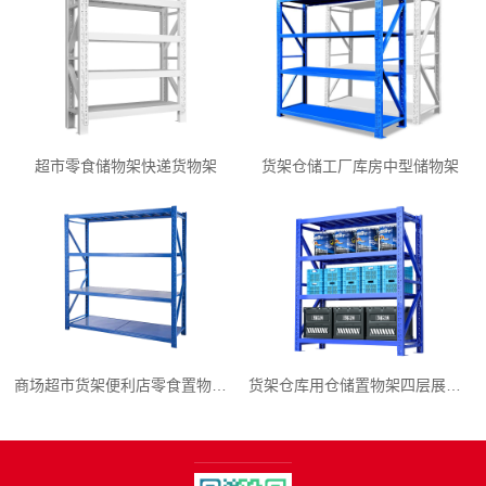
超市零食储物架快递货物架
货架仓储工厂库房中型储物架
商场超市货架便利店零食置物展示
货架仓库用仓储置物架四层展示架