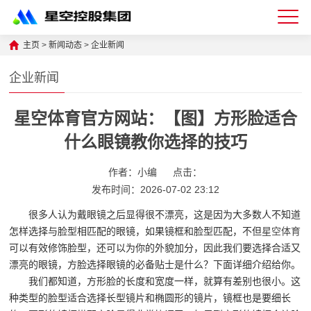
星
主页
>
新闻动态
>
企业新闻
空
企业新闻
体
星空体育官方网站：【图】方形脸适合
育
什么眼镜教你选择的技巧
科
技
作者：小编
点击：
发布时间：2026-07-02 23:12
有
限
很多人认为戴眼镜之后显得很不漂亮，这是因为大多数人不知道
怎样选择与脸型相匹配的眼镜，如果镜框和脸型匹配，不但
星空体育
公
可以有效修饰脸型，还可以为你的外貌加分，因此我们要选择合适又
司-
漂亮的眼镜，方脸选择眼镜的必备贴士是什么？下面详细介绍给你。
我们都知道，方形脸的长度和宽度一样，就算有差别也很小。这
仓
种类型的脸型适合选择长型镜片和椭圆形的镜片，镜框也是要细长