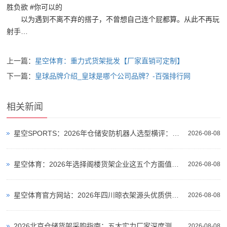
商-
胜负欲 #你可以的
以为遇到不离不弃的搭子，不曾想自己连个屁都算。从此不再玩
星
射手…
空
平
上一篇：
星空体育：重力式货架批发【厂家直销可定制】
台
下一篇：
皇球品牌介绍_皇球是哪个公司品牌？-百强排行网
官
相关新闻
网
星空SPORTS：2026年仓储安防机器人选型横评：3款室外巡逻机器人仓库场景实测对比
2026-08-08
星空体育：2026年选择阁楼货架企业这五个方面值得重点关注
2026-08-08
星空体育官方网站：2026年四川晾衣架源头优质供应商综合实力盘点
2026-08-08
2026北京仓储货架采购指南：五大实力厂家深度测评与选型攻略
2026-08-08