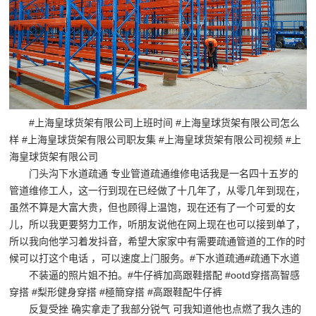
储
货
架|
超
市
#上海皇球货架有限公司上班时间 #上海皇球货架有限公司怎么
货
样 #上海皇球货架有限公司职友集 #上海皇球货架有限公司视频 #上
架|
海皇球货架有限公司
门头沟下水道疏通 专业管道疏通维修电话我是一名四十五岁的
重
管道维修工人，这一行到现在已经做了十几年了，从零几年到现在，
型
虽然不算是大富大贵，但也顾得上温饱，现在还有了一个可爱的女
货
儿，所以我更要努力工作，听朋友说他在网上现在也可以接到单了，
所以我向他学习着发抖音，希望大家家中有需要疏通管道的工作的时
架
候可以打这个电话 ，可以速度上门服务。#下水道疏通#疏通下水道
制
不装逼的照片姐不拍。#牛仔裤加高跟鞋搭配 #ootd穿搭高智感
穿搭 #梨形健身穿搭 #極簡穿搭 #高跟鞋配牛仔裤
造
反复受挫 确实拿走了我部分锐气 可我知道他也点燃了我久违的